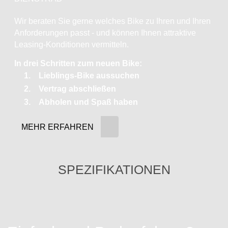
Wir beraten Sie gerne welches Bike zu Ihren und Ihren
Anforderungen passt - und können Ihnen attraktive
Leasing-Konditionen vermitteln.
In drei Schritten zum neuen Bike:
Lieblings-Bike aussuchen
Vertrag abschließen
Abholen und Spaß haben
MEHR ERFAHREN
SPEZIFIKATIONEN