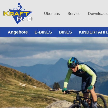
Über uns
Service
Downloads
Angebote
E-BIKES
BIKES
KINDERFAHR