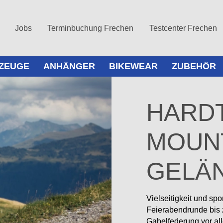
Jobs
Terminbuchung Frechen
Testcenter Frechen
ZEUGE
ANHÄNGER
BIKEWEAR
ZUBEHÖR
HARDT
MOUNT
GELÄN
Vielseitigkeit und spo
Feierabendrunde bis 
Gabelfederung vor all