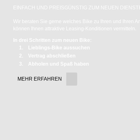
EINFACH UND PREISGÜNSTIG ZUM NEUEN DIENS
Wir beraten Sie gerne welches Bike zu Ihren und Ihren A
können Ihnen attraktive Leasing-Konditionen vermitteln.
In drei Schritten zum neuen Bike:
Lieblings-Bike aussuchen
Vertrag abschließen
Abholen und Spaß haben
MEHR ERFAHREN