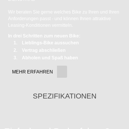
Wir beraten Sie gerne welches Bike zu Ihren und Ihren
Anforderungen passt - und können Ihnen attraktive
Leasing-Konditionen vermitteln.
In drei Schritten zum neuen Bike:
Lieblings-Bike aussuchen
Vertrag abschließen
Abholen und Spaß haben
MEHR ERFAHREN
SPEZIFIKATIONEN