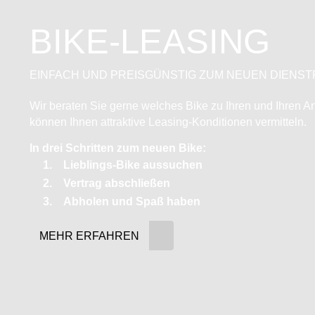
BIKE-LEASING
EINFACH UND PREISGÜNSTIG ZUM NEUEN DIENS
Wir beraten Sie gerne welches Bike zu Ihren und Ihren A
können Ihnen attraktive Leasing-Konditionen vermitteln.
In drei Schritten zum neuen Bike:
Lieblings-Bike aussuchen
Vertrag abschließen
Abholen und Spaß haben
MEHR ERFAHREN