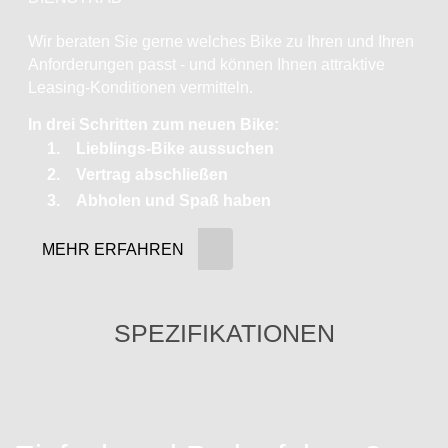
Wir beraten Sie gerne welches Bike zu Ihren und Ihren
Anforderungen passt - und können Ihnen attraktive
Leasing-Konditionen vermitteln.
In drei Schritten zum neuen Bike:
Lieblings-Bike aussuchen
Vertrag abschließen
Abholen und Spaß haben
MEHR ERFAHREN
SPEZIFIKATIONEN