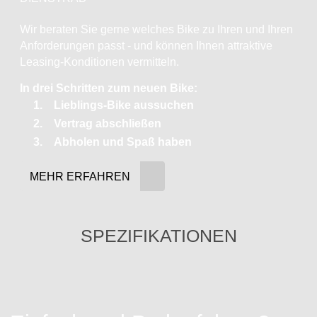
Wir beraten Sie gerne welches Bike zu Ihren und Ihren
Anforderungen passt - und können Ihnen attraktive
Leasing-Konditionen vermitteln.
In drei Schritten zum neuen Bike:
Lieblings-Bike aussuchen
Vertrag abschließen
Abholen und Spaß haben
MEHR ERFAHREN
SPEZIFIKATIONEN