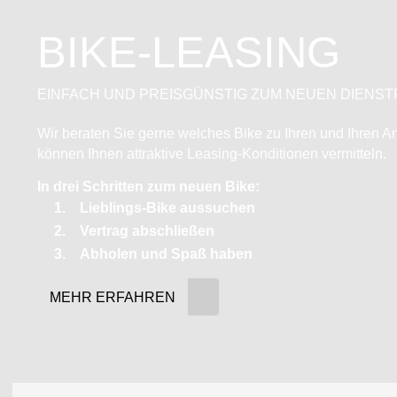
BIKE-LEASING
EINFACH UND PREISGÜNSTIG ZUM NEUEN DIENS
Wir beraten Sie gerne welches Bike zu Ihren und Ihren A
können Ihnen attraktive Leasing-Konditionen vermitteln.
In drei Schritten zum neuen Bike:
Lieblings-Bike aussuchen
Vertrag abschließen
Abholen und Spaß haben
MEHR ERFAHREN