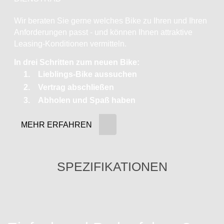
Wir beraten Sie gerne welches Bike zu Ihren und Ihren
Anforderungen passt - und können Ihnen attraktive
Leasing-Konditionen vermitteln.
In drei Schritten zum neuen Bike:
Lieblings-Bike aussuchen
Vertrag abschließen
Abholen und Spaß haben
MEHR ERFAHREN
SPEZIFIKATIONEN