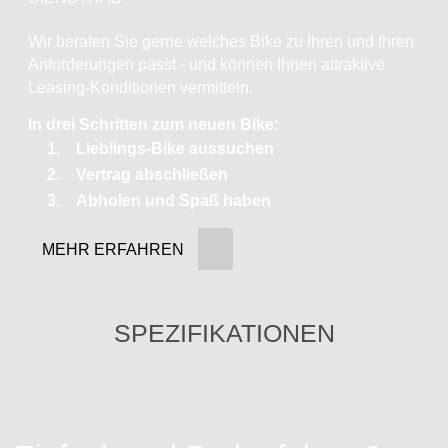
Wir beraten Sie gerne welches Bike zu Ihren und Ihren
Anforderungen passt - und können Ihnen attraktive
Leasing-Konditionen vermitteln.
In drei Schritten zum neuen Bike:
Lieblings-Bike aussuchen
Vertrag abschließen
Abholen und Spaß haben
MEHR ERFAHREN
SPEZIFIKATIONEN