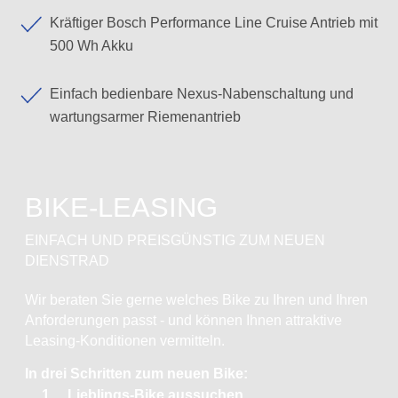
Kräftiger Bosch Performance Line Cruise Antrieb mit
500 Wh Akku
Einfach bedienbare Nexus-Nabenschaltung und
wartungsarmer Riemenantrieb
BIKE-LEASING
EINFACH UND PREISGÜNSTIG ZUM NEUEN
DIENSTRAD
Wir beraten Sie gerne welches Bike zu Ihren und Ihren
Anforderungen passt - und können Ihnen attraktive
Leasing-Konditionen vermitteln.
In drei Schritten zum neuen Bike:
Lieblings-Bike aussuchen