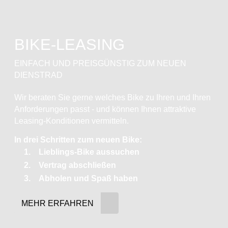
BIKE-LEASING
EINFACH UND PREISGÜNSTIG ZUM NEUEN
DIENSTRAD
Wir beraten Sie gerne welches Bike zu Ihren und Ihren
Anforderungen passt - und können Ihnen attraktive
Leasing-Konditionen vermitteln.
In drei Schritten zum neuen Bike:
Lieblings-Bike aussuchen
Vertrag abschließen
Abholen und Spaß haben
MEHR ERFAHREN