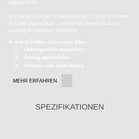
DIENSTRAD
Wir beraten Sie gerne welches Bike zu Ihren und Ihren
Anforderungen passt - und können Ihnen attraktive
Leasing-Konditionen vermitteln.
In drei Schritten zum neuen Bike:
Lieblings-Bike aussuchen
Vertrag abschließen
Abholen und Spaß haben
MEHR ERFAHREN
SPEZIFIKATIONEN